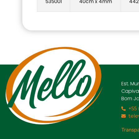
535001
40cm x 4mm
442
Est. Mu
Capivar
Bom Ja
+55 
tel
Transpa