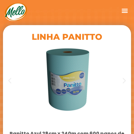
LINHA PANITTO
Panitto Azul 28cm x 240m com 600 panos de