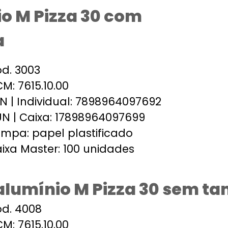
io M Pizza 30 com
a
d. 3003
M: 7615.10.00
N | Individual: 7898964097692
N | Caixa: 17898964097699
mpa: papel plastificado
ixa Master: 100 unidades
 alumínio M Pizza 30 sem t
d. 4008
M: 7615.10.00