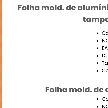
Folha mold. de alumín
tamp
Co
NC
EA
DU
Ta
Ca
Folha mold. de
Co
NC