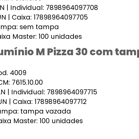
N | Individual: 7898964097708
N | Caixa: 17898964097705
ampa: sem tampa
ixa Master: 100 unidades
lumínio M Pizza 30 com ta
od. 4009
M: 7615.10.00
N | Individual: 7898964097715
N | Caixa: 17898964097712
ampa: tampa vazada
ixa Master: 100 unidades