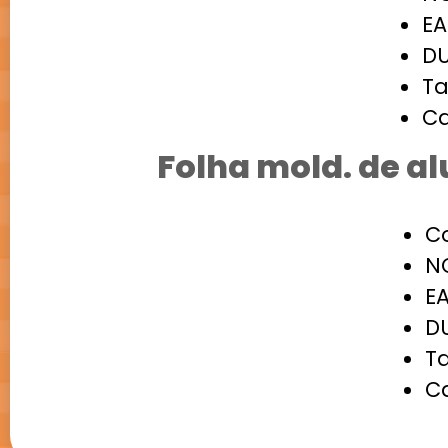
EA
DU
T
Ca
Folha mold. de a
C
NC
EA
DU
T
Ca