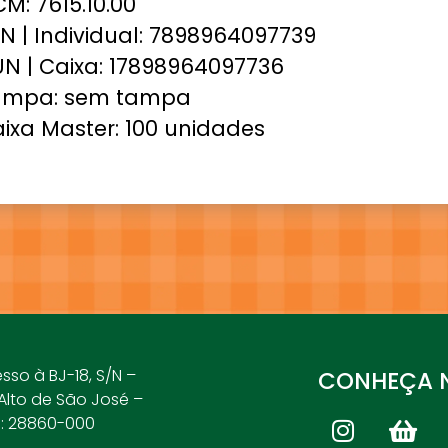
M: 7615.10.00
N | Individual: 7898964097739
N | Caixa: 17898964097736
ampa: sem tampa
ixa Master: 100 unidades
esso à BJ-18, S/N –
CONHEÇA N
 Alto de São José –
P: 28860-000