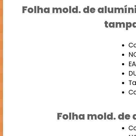
Folha mold. de alumín
tamp
Co
NC
EA
DU
Ta
Ca
Folha mold. de
Co