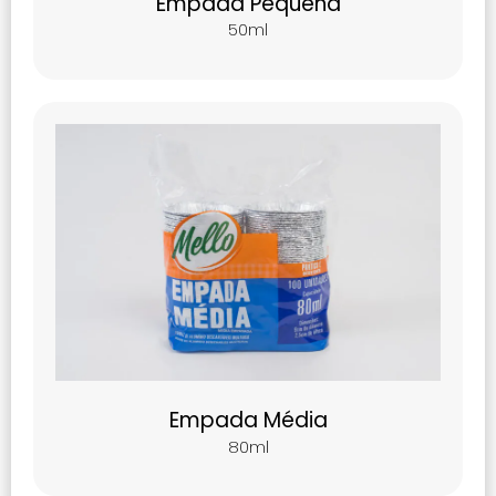
Empada Pequena
50ml
Empada Média
80ml