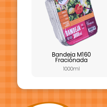
Bandeja M160
Fracionada
1000ml