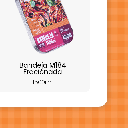
Bandeja M184
Fracionada
1500ml