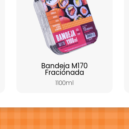
Bandeja M170
Fracionada
1100ml