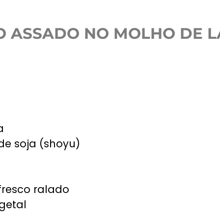
 ASSADO NO MOLHO DE 
a
de soja (shoyu)
fresco ralado
getal