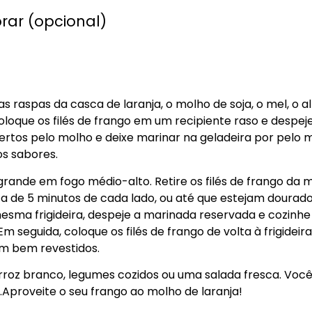
rar (opcional)
 as raspas da casca de laranja, o molho de soja, o mel, o
oloque os filés de frango em um recipiente raso e despeje
rtos pelo molho e deixe marinar na geladeira por pelo m
s sabores.
grande em fogo médio-alto. Retire os filés de frango da
rca de 5 minutos de cada lado, ou até que estejam dourado
mesma frigideira, despeje a marinada reservada e cozinh
m seguida, coloque os filés de frango de volta à frigide
em bem revestidos.
arroz branco, legumes cozidos ou uma salada fresca. Vo
.Aproveite o seu frango ao molho de laranja!