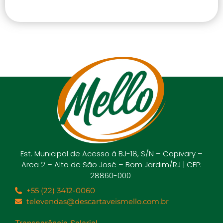
Est. Municipal de Acesso à BJ-18, S/N – Capivary –
Area 2 – Alto de São José – Bom Jardim/RJ | CEP:
28860-000
+55 (22) 3412-0060
televendas@descartaveismello.com.br