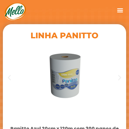
LINHA PANITTO
Panitto Azul 20cm x 120m com 300 panos de